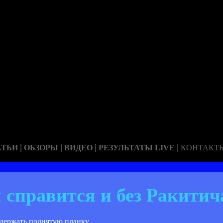
|
|
|
|
АТЬИ
ОБЗОРЫ
ВИДЕО
РЕЗУЛЬТАТЫ LIVE
КОНТАКТ
 справится и без Ракитич
удержать поднятую планку.