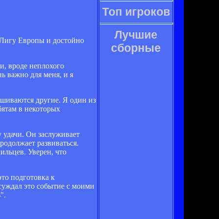
Топ игроков
Лучшие
 Лигу Европы и достойно
сборные
и, вроде неплохого
ь важно для меня, и я
лушиваются другие. Я один из
бятам в некоторых
 удачи. Он заслуживает
продолжает развиваться.
вильцев. Уверен, что
то подготовка к
бсуждал это событие с моими
".