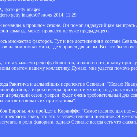
ото getty images
07 июля 2014, 11:29
ой команды в прошлом сезоне. Он помог андалусийцам выиграть
зон команда может провести не хуже предыдущего.
лось множество факторов. Тут и все достижения в составе Севиль
ов на чемпионат мира, где я провел две игры. Все это было очен
ь, что я уважаем среди футболистов, и один из тех, к кому прис
воим опытом нашему коллективу. Думаю, мне удастся помочь ре
 ухода Ракитича и дальнейших перспектив Севильи: "Желаю Ивану
щий футбол, а игроки всегда приходят и уходят, тогда как клуб 
ат, а грядущий сезон, уверен, будет очень требовательный для се
ы соответствовать их притязаниям".
к Европы, что пройдет в Кардиффе: "Самое главное для нас – э
 я прекрасно знаю, что это за замечательный поединок. Я уже о
ступать в роли фаворита, однако Севилье всегда есть что сказать