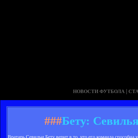
|
НОВОСТИ ФУТБОЛА
СТ
###
Бету: Севилья
Вратарь Севильи Бету верит в то, что его команда способна 