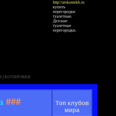
http://arskomekb.ru
купить
перегородки
туалетные.
Детские
туалетные
перегородки.
|
Ы
КОТИРОВКИ
а
###
Топ клубов
мира