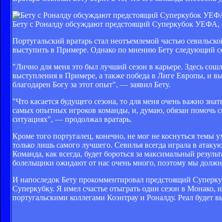
Бету с Роналду обсуждают предстоящий Суперкубок УЕФА, ф
Португальский вратарь стал неотъемлемой частью севильск
выступить в Примере. Однако по мнению Бету следующий се
"Лично для меня это был лучший сезон в карьере. Здесь сош
выступления в Примере, а также победа в Лиге Европы, и выз
благодарен Богу за этот опыт", — заявил Бету.
"Что касается будущего сезона, то для меня очень важно знат
самых опытных игроков команды, и, думаю, обязан помочь с
ситуациях", — продолжал вратарь.
Кроме того португалец, конечно, не мог не коснуться темы
только лишь самого лучшего. Севилья всегда играла в атакую
Команда, как всегда, будет бороться за максимальный результ
болельщики ожидают от нас очень много, поэтому мы должн
И напоследок Бету прокомментировал предстоящий Суперкубо
Суперкубку. Я имел счастье отыграть один сезон в Монако, и
португальскими коллегами Коэнтрау и Роналду. Реал будет вы